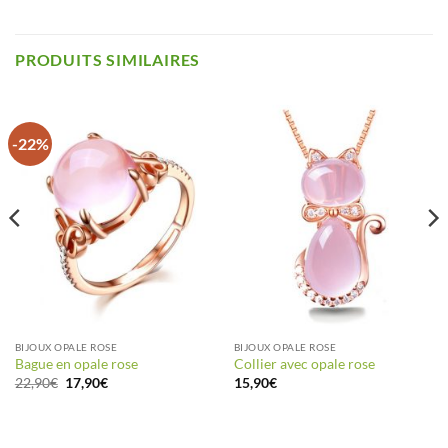
PRODUITS SIMILAIRES
-22%
BIJOUX OPALE ROSE
BIJOUX OPALE ROSE
Bague en opale rose
Collier avec opale rose
Le
Le
22,90
€
17,90
€
15,90
€
prix
prix
initial
actuel
était :
est :
22,90€.
17,90€.