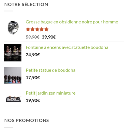
18,90€
NOTRE SÉLECTION
à
29,90€
Grosse bague en obsidienne noire pour homme
Note
5.00
Le
Le
59,90
€
39,90
€
sur 5
prix
prix
Fontaine à encens avec statuette bouddha
initial
actuel
24,90
€
était :
est :
59,90€.
39,90€.
Petite statue de bouddha
17,90
€
Petit jardin zen miniature
19,90
€
NOS PROMOTIONS