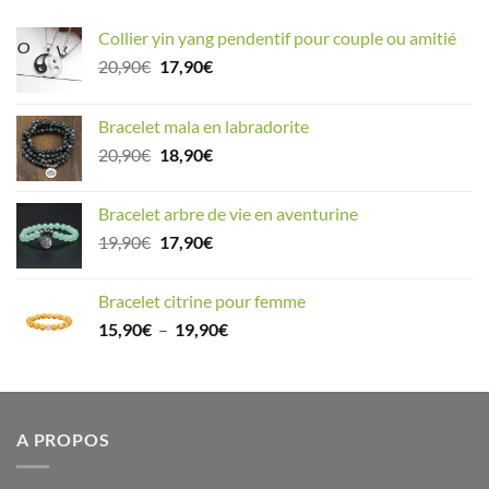
Collier yin yang pendentif pour couple ou amitié
Le
Le
20,90
€
17,90
€
prix
prix
initial
actuel
Bracelet mala en labradorite
était :
est :
Le
Le
20,90
€
18,90
€
20,90€.
17,90€.
prix
prix
initial
actuel
Bracelet arbre de vie en aventurine
était :
est :
Le
Le
19,90
€
17,90
€
20,90€.
18,90€.
prix
prix
initial
actuel
Bracelet citrine pour femme
était :
est :
Plage
15,90
€
–
19,90
€
19,90€.
17,90€.
de
prix :
15,90€
à
A PROPOS
19,90€