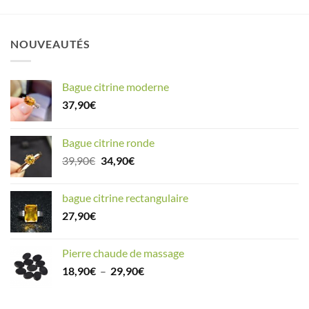
NOUVEAUTÉS
Bague citrine moderne
37,90
€
Bague citrine ronde
Le
Le
39,90
€
34,90
€
prix
prix
initial
actuel
bague citrine rectangulaire
était :
est :
27,90
€
39,90€.
34,90€.
Pierre chaude de massage
Plage
18,90
€
–
29,90
€
de
prix :