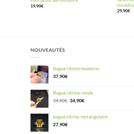
ur
Petit jardin zen miniature
bouddha
19,90
€
29,90
€
NOUVEAUTÉS
Bague citrine moderne
37,90
€
Bague citrine ronde
Le
Le
39,90
€
34,90
€
prix
prix
initial
actuel
bague citrine rectangulaire
était :
est :
27,90
€
39,90€.
34,90€.