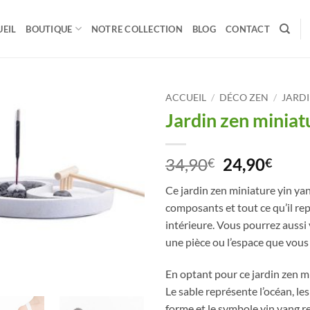
EIL
BOUTIQUE
NOTRE COLLECTION
BLOG
CONTACT
ACCUEIL
/
DÉCO ZEN
/
JARDI
Jardin zen miniat
Le
Le
34,90
24,90
€
€
prix
prix
Ce jardin zen miniature yin yan
initial
actu
composants et tout ce qu’il re
était :
est :
intérieure. Vous pourrez aussi 
34,90€.
24,9
une pièce ou l’espace que vous
En optant pour ce jardin zen mi
Le sable représente l’océan, le
forme et le symbole yin yang rep