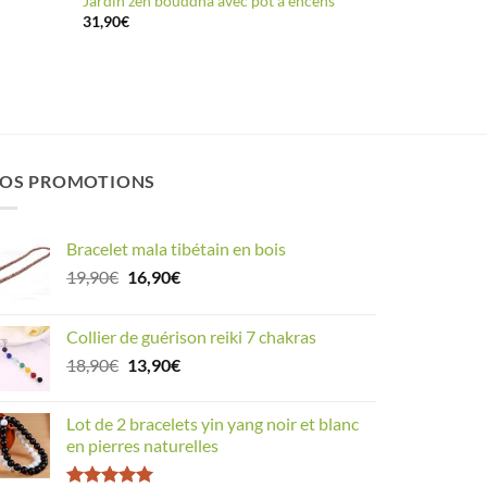
Jardin zen bouddha avec pot à encens
31,90
€
OS PROMOTIONS
Bracelet mala tibétain en bois
Le
Le
19,90
€
16,90
€
prix
prix
initial
actuel
Collier de guérison reiki 7 chakras
était :
est :
Le
Le
18,90
€
13,90
€
19,90€.
16,90€.
prix
prix
initial
actuel
Lot de 2 bracelets yin yang noir et blanc
était :
est :
en pierres naturelles
18,90€.
13,90€.