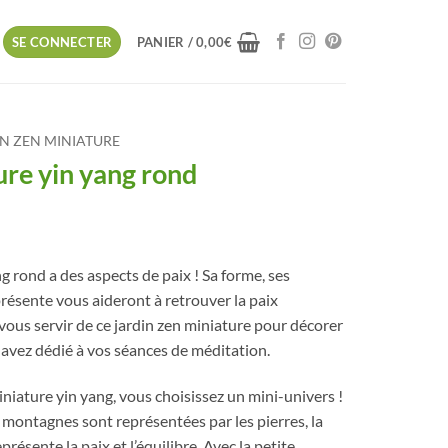
SE CONNECTER
PANIER /
0,00
€
N ZEN MINIATURE
ure yin yang rond
g rond a des aspects de paix ! Sa forme, ses
el
présente vous aideront à retrouver la paix
vous servir de ce jardin zen miniature pour décorer
0€.
 avez dédié à vos séances de méditation.
niature yin yang, vous choisissez un mini-univers !
s montagnes sont représentées par les pierres, la
résente la paix et l’équilibre. Avec la petite