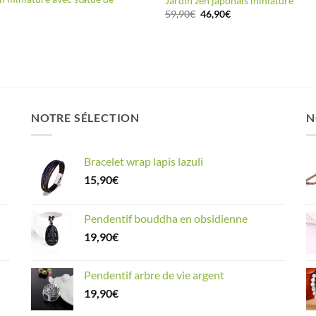
Jardin zen japonais miniature
Le
Le
59,90
€
46,90
€
prix
prix
initial
actuel
était :
est :
59,90€.
46,90€.
NOTRE SÉLECTION
N
Bracelet wrap lapis lazuli
15,90
€
Pendentif bouddha en obsidienne
19,90
€
Pendentif arbre de vie argent
19,90
€